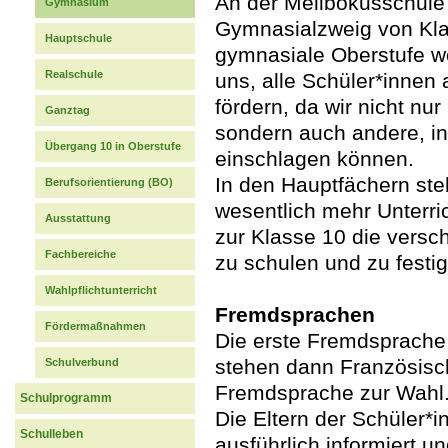
An der Melibokusschule 
Gymnasium
Gymnasialzweig von Klas
Hauptschule
gymnasiale Oberstufe w
Realschule
uns, alle Schüler*innen 
fördern, da wir nicht nu
Ganztag
sondern auch andere, i
Übergang 10 in Oberstufe
einschlagen können.
In den Hauptfächern st
Berufsorientierung (BO)
wesentlich mehr Unterri
Ausstattung
zur Klasse 10 die vers
Fachbereiche
zu schulen und zu festi
Wahlpflichtunterricht
Fremdsprachen
Fördermaßnahmen
Die erste Fremdsprache 
stehen dann Französisc
Schulverbund
Fremdsprache zur Wahl
Schulprogramm
Die Eltern der Schüler*
Schulleben
ausführlich informiert u