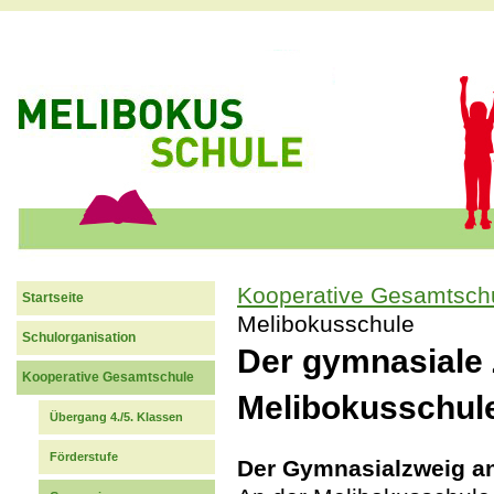
Jum
Kooperative Gesamtsch
Startseite
Sie sind hier
Melibokusschule
Schulorganisation
Der gymnasiale 
Kooperative Gesamtschule
Melibokusschul
Übergang 4./5. Klassen
Förderstufe
Der Gymnasialzweig a