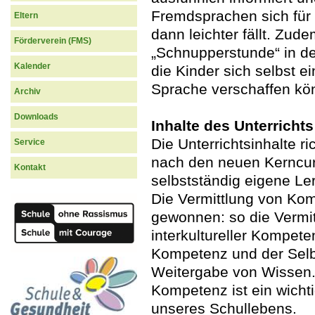
Fremdsprachen sich für 
Eltern
dann leichter fällt. Zud
Förderverein (FMS)
„Schnupperstunde“ in d
Kalender
die Kinder sich selbst e
Sprache verschaffen kö
Archiv
Downloads
Inhalte des Unterrichts
Die Unterrichtsinhalte r
Service
nach den neuen Kerncur
Kontakt
selbstständig eigene Le
Die Vermittlung von Ko
gewonnen: so die Vermi
interkultureller Kompete
Kompetenz und der Selb
Weitergabe von Wissen.
Kompetenz ist ein wichti
unseres Schullebens.