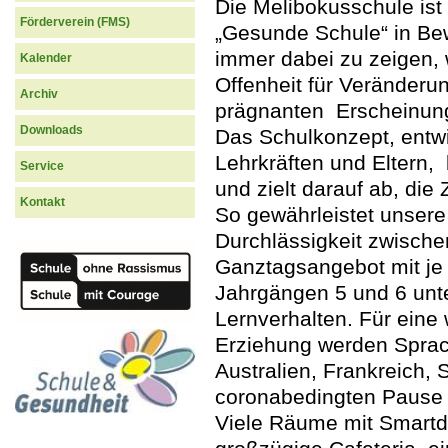
Die Melibokusschule ist 
Förderverein (FMS)
„Gesunde Schule“ in B
immer dabei zu zeigen, wi
Kalender
Offenheit für Veränderu
Archiv
prägnanten Erscheinung
Downloads
Das Schulkonzept, entwi
Lehrkräften und Eltern
Service
und zielt darauf ab, die
Kontakt
So gewährleistet unsere
Durchlässigkeit zwisch
Ganztagsangebot mit je
Jahrgängen 5 und 6 unte
Lernverhalten. Für eine 
Erziehung werden Spra
Australien, Frankreich,
coronabedingten Pause 
Viele Räume mit Smartdis