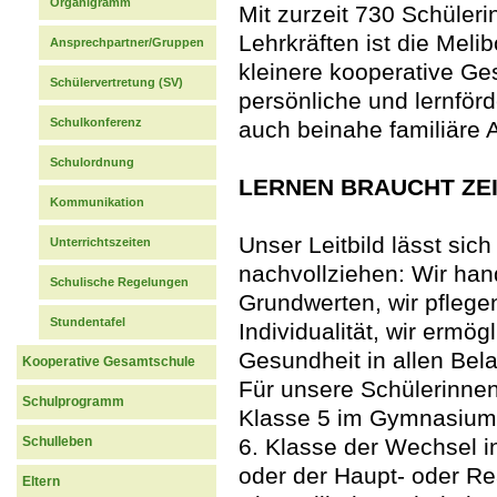
Organigramm
Mit zurzeit 730 Schüler
Lehrkräften ist die Mel
Ansprechpartner/Gruppen
kleinere kooperative Ge
Schülervertretung (SV)
persönliche und lernförd
Schulkonferenz
auch beinahe familiäre 
Schulordnung
LERNEN BRAUCHT ZE
Kommunikation
Unser Leitbild lässt sic
Unterrichtszeiten
nachvollziehen: Wir ha
Schulische Regelungen
Grundwerten, wir pflege
Stundentafel
Individualität, wir ermö
Gesundheit in allen Bel
Kooperative Gesamtschule
Für unsere Schülerinne
Schulprogramm
Klasse 5 im Gymnasium o
Schulleben
6. Klasse der Wechsel 
oder der Haupt- oder Re
Eltern